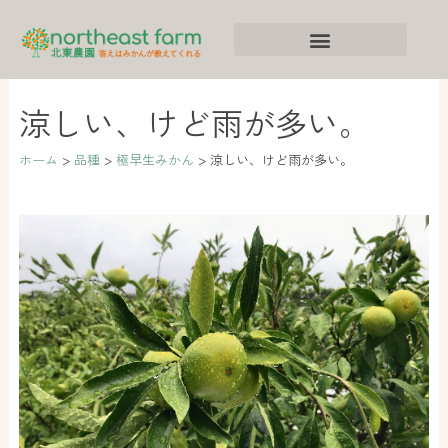
内
ア
カ
容
ー
テ
を
カ
ゴ
ス
イ
リ
涼しい、けど雨が多い。
キ
ブ
ー
ッ
ホーム
品種
極早生みかん
涼しい、けど雨が多い。
プ