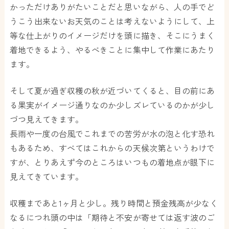
かっただけありがたいことだと思いながら、人の手でど
うこう出来ないお天気のことは考えないようにして、上
等な仕上がりのイメージだけを頭に描き、そこにうまく
着地できるよう、やるべきことに集中して作業にあたり
ます。
そして夏が過ぎ収穫の秋が近づいてくると、目の前にあ
る果実がイメージ通りなのか少しズレているのかが少し
づつ見えてきます。
長雨や一度の台風でこれまでの苦労が水の泡と化す恐れ
もあるため、すべてはこれからの天候次第というわけで
すが、とりあえず今のところはいつもの着地点が眼下に
見えてきています。
収穫まであと1ヶ月と少し。残り時間と預金残高が少なく
なるにつれ頭の中は「期待と不安が寄せては返す波のご