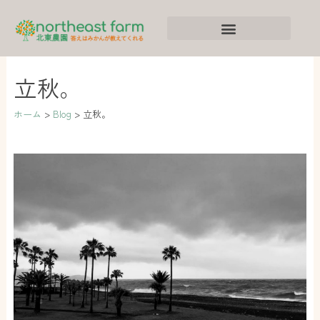
内
ア
カ
容
ー
テ
を
カ
ゴ
ス
イ
リ
立秋。
キ
ブ
ー
ッ
ホーム
Blog
立秋。
プ