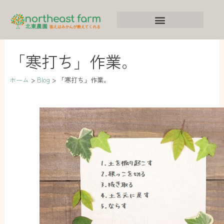
内
ア
カ
容
ー
テ
を
カ
ゴ
ス
イ
リ
「寒打ち」作業。
キ
ブ
ー
ッ
ホーム
Blog
「寒打ち」作業。
プ