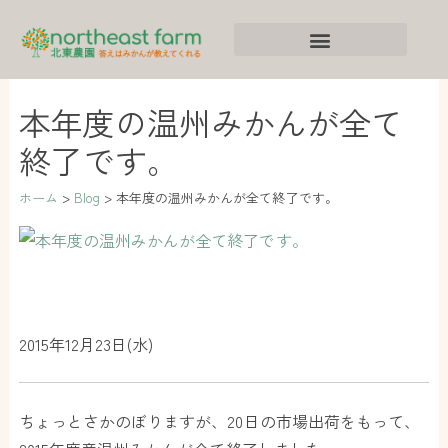
内
ア
カ
容
ー
テ
を
カ
ゴ
ス
イ
リ
本年度の温州みかんが全て
キ
ブ
ー
終了です。
ッ
プ
ホーム
Blog
本年度の温州みかんが全て終了です。
2015年12月23日(水)
ちょっとさかのぼりますが、20日の市場出荷をもって、