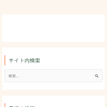
サイト内検索
検
索
対
象
: