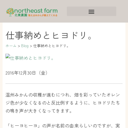
内
ア
カ
容
ー
テ
を
カ
ゴ
ス
イ
リ
仕事納めとヒヨドリ。
キ
ブ
ー
ッ
ホーム
Blog
仕事納めとヒヨドリ。
プ
2016年12月30日（金）
温州みかんの収穫が進むにつれ、畑を彩っていたオレン
ジ色が少なくなるのと反比例するように、ヒヨドリたち
の鳴き声が大きくなってきます。
「ヒーヨヒーヨ」の声が名前の由来らしいのですが、実