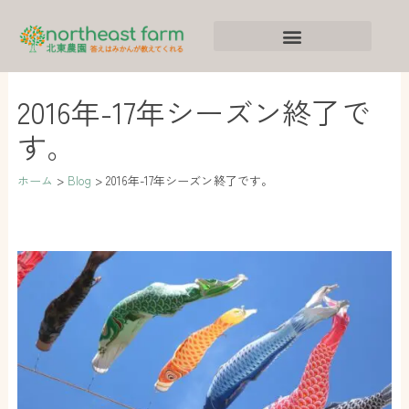
内
ア
カ
容
ー
テ
を
カ
ゴ
ス
イ
リ
2016年-17年シーズン終了で
キ
ブ
ー
す。
ッ
プ
ホーム
Blog
2016年-17年シーズン終了です。