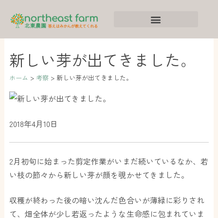
内
ア
カ
容
ー
テ
を
カ
ゴ
ス
イ
リ
新しい芽が出てきました。
キ
ブ
ー
ッ
ホーム
考察
新しい芽が出てきました。
プ
2018年4月10日
2月初旬に始まった剪定作業がいまだ続いているなか、若
い枝の節々から新しい芽が顔を覗かせてきました。
収穫が終わった後の暗い沈んだ色合いが薄緑に彩りされ
て、畑全体が少し若返ったような生命感に包まれていま