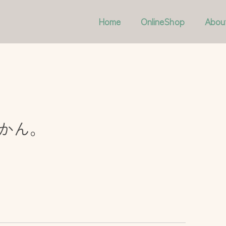
Home
OnlineShop
Abou
かん。