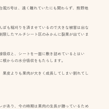
台風15号は、遠く離れていたにも関わらず、熊野地
んぼも稲刈りを済ませているので大きな被害は出な
制限したマルチシート区のみかんに裂果が出ていま
接吸収と、シートを一面に敷き詰めているとはい
に根からの水分吸収をもたらします。
、果皮よりも果肉が大きく成長してしまい割れてし
レがあり、今の時期は果肉の生長が勝っているため