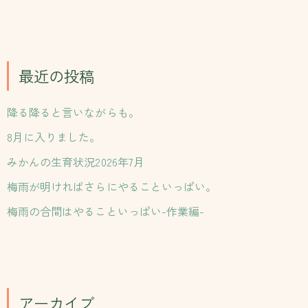
索
対
象
:
最近の投稿
降る降ると言いながらも。
8月に入りました。
みかんの生育状況2026年7月
梅雨が明ければさらにやることいっぱい。
梅雨の合間はやることいっぱい-作業編-
アーカイブ