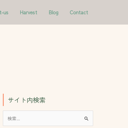
ア
カ
t-us
Harvest
Blog
Contact
ー
テ
カ
ゴ
イ
リ
ブ
ー
サイト内検索
検