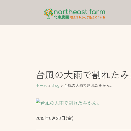
内
容
を
ス
キ
ッ
プ
台風の大雨で割れたみ
ホーム
Blog
台風の大雨で割れたみかん。
2015年8月28日(金)