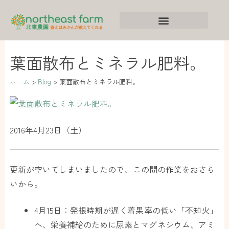
内
ア
カ
容
ー
テ
を
カ
ゴ
ス
イ
リ
葉面散布とミネラル肥料。
キ
ブ
ー
ッ
ホーム
Blog
葉面散布とミネラル肥料。
プ
2016年4月23日（土）
更新が空いてしまいましたので、この間の作業をおさら
いから。
4月15日：発根時期が遅く着果率の低い「不知火」
へ、栄養補給のために尿素とマグネシウム、アミ