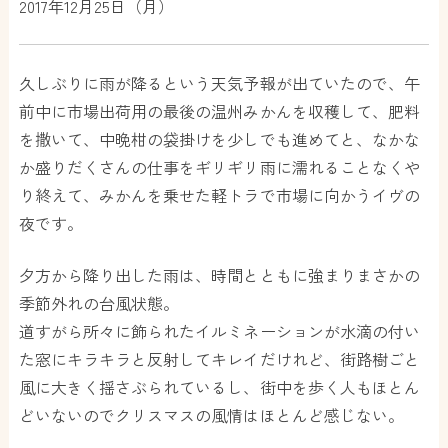
2017年12月25日（月）
久しぶりに雨が降るという天気予報が出ていたので、午
前中に市場出荷用の最後の温州みかんを収穫して、肥料
を撒いて、中晩柑の袋掛けを少しでも進めてと、なかな
か盛りだくさんの仕事をギリギリ雨に濡れることなくや
り終えて、みかんを乗せた軽トラで市場に向かうイヴの
夜です。
夕方から降り出した雨は、時間とともに強まりまさかの
季節外れの台風状態。
道すがら所々に飾られたイルミネーションが水滴の付い
た窓にキラキラと反射してキレイだけれど、街路樹ごと
風に大きく揺さぶられているし、街中を歩く人もほとん
どいないのでクリスマスの風情はほとんど感じない。