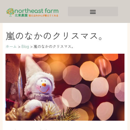
内
ア
カ
容
ー
テ
を
カ
ゴ
ス
イ
リ
嵐のなかのクリスマス。
キ
ブ
ー
ッ
ホーム
Blog
嵐のなかのクリスマス。
プ