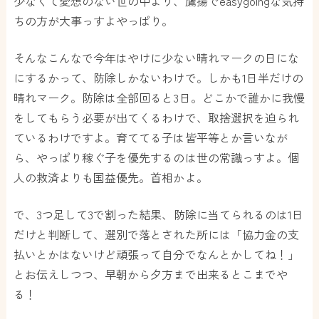
少なくて愛想のない世の中より、鷹揚でeasygoingな気持
ちの方が大事っすよやっぱり。
そんなこんなで今年はやけに少ない晴れマークの日にな
にするかって、防除しかないわけで。しかも1日半だけの
晴れマーク。防除は全部回ると3日。どこかで誰かに我慢
をしてもらう必要が出てくるわけで、取捨選択を迫られ
ているわけですよ。育ててる子は皆平等とか言いなが
ら、やっぱり稼ぐ子を優先するのは世の常識っすよ。個
人の救済よりも国益優先。首相かよ。
で、3つ足して3で割った結果、防除に当てられるのは1日
だけと判断して、選別で落とされた所には「協力金の支
払いとかはないけど頑張って自分でなんとかしてね！」
とお伝えしつつ、早朝から夕方まで出来るとこまでや
る！