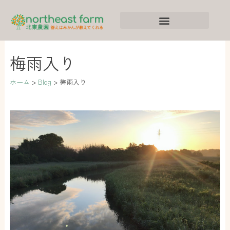
内
ア
カ
容
ー
テ
を
カ
ゴ
ス
イ
リ
梅雨入り
キ
ブ
ー
ッ
ホーム
Blog
梅雨入り
プ