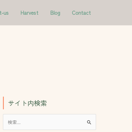
ア
カ
t-us
Harvest
Blog
Contact
ー
テ
カ
ゴ
イ
リ
ブ
ー
サイト内検索
検