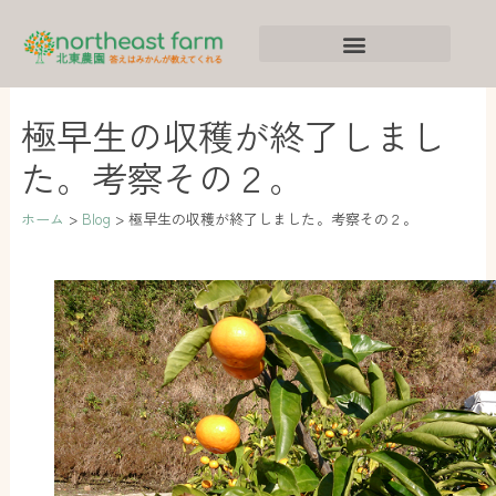
内
ア
カ
容
ー
テ
を
カ
ゴ
ス
イ
リ
極早生の収穫が終了しまし
キ
ブ
ー
た。考察その２。
ッ
プ
ホーム
Blog
極早生の収穫が終了しました。考察その２。