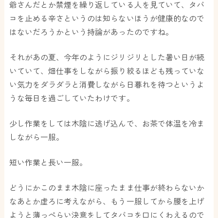
爺さんだとか禁煙を繰り返している人を見ていて、タバ
コを止める辛さというのは知らないほうが健康的なので
はないだろうかという持論があったのですね。
それがあの夏、今年のようにジリジリとした暑い日が続
いていて、畑仕事をしながら振り絞るほども残っていな
い気力をダラダラと消費しながら日暮れを待つというよ
うな毎日を過ごしていたわけです。
少し作業をしては木陰に逃げ込んで、お茶で体温を冷ま
しながら一服。
短い作業と長い一服。
どうにかこのまま木陰に座ったまま仕事が終わらないか
なあとか虚ろに考えながら、もう一服してから腰を上げ
ようと薄っぺらい決意をしてタバコを口にくわえるので