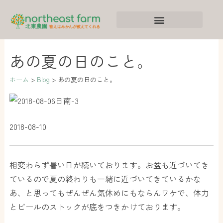
内
ア
カ
容
ー
テ
を
カ
ゴ
ス
イ
リ
あの夏の日のこと。
キ
ブ
ー
ッ
ホーム
Blog
あの夏の日のこと。
プ
2018-08-10
相変わらず暑い日が続いております。お盆も近づいてき
ているので夏の終わりも一緒に近づいてきているかな
あ、と思ってもぜんぜん気休めにもならんワケで、体力
とビールのストックが底をつきかけております。