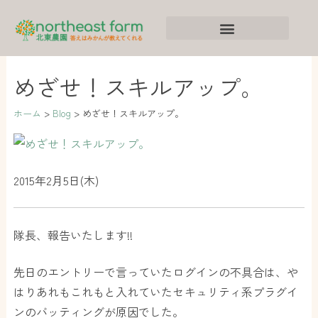
内
ア
カ
容
ー
テ
を
カ
ゴ
ス
イ
リ
めざせ！スキルアップ。
キ
ブ
ー
ッ
ホーム
Blog
めざせ！スキルアップ。
プ
2015年2月5日(木)
隊長、報告いたします!!
先日のエントリーで言っていたログインの不具合は、や
はりあれもこれもと入れていたセキュリティ系プラグイ
ンのバッティングが原因でした。