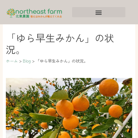
内
ア
カ
容
ー
テ
を
カ
ゴ
ス
イ
リ
「ゆら早生みかん」の状
キ
ブ
ー
況。
ッ
プ
ホーム
Blog
「ゆら早生みかん」の状況。