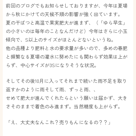
前回のブログでもお知らせしておりますが、今年は夏場
から秋にかけての天候不順の影響が強く出ています。
夏の干ばつと高温で果実肥大が進まず、（「ゆら早生」
の小さいのは毎年のことなんだけど）今年はさらに小玉
傾向で、S以上のサイズがほとんどないというね。
他の品種より肥料と水の要求量が多いので、多めの春肥
と頻繁なる夏場の灌水に努めたにも関わらず効果は上が
らず、中心サイズが3Sになりそうな状況。
そしてその後10月に入ってそれまで続いた雨不足を取り
返すかのように雨そして雨、ずっと雨、、
せめて肥大が進んでくれたらという願いは届かず、大き
さそのままで着色のみ進まず。当然糖度も上がらず。
「え、大丈夫なんこれ？売りもんになるの？？」