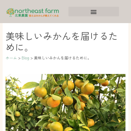
内
ア
カ
容
ー
テ
を
カ
ゴ
ス
イ
リ
美味しいみかんを届けるた
キ
ブ
ー
めに。
ッ
プ
ホーム
Blog
美味しいみかんを届けるために。