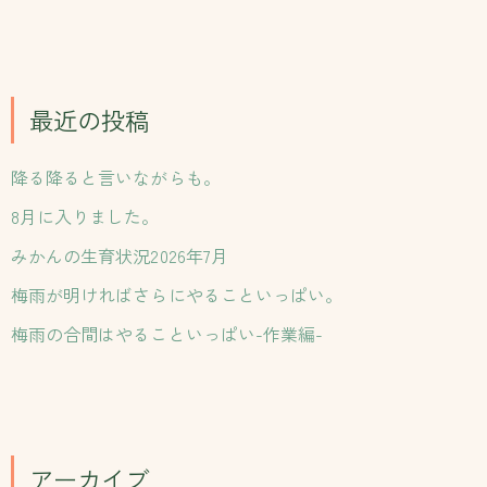
索
対
象
:
最近の投稿
降る降ると言いながらも。
8月に入りました。
みかんの生育状況2026年7月
梅雨が明ければさらにやることいっぱい。
梅雨の合間はやることいっぱい-作業編-
アーカイブ