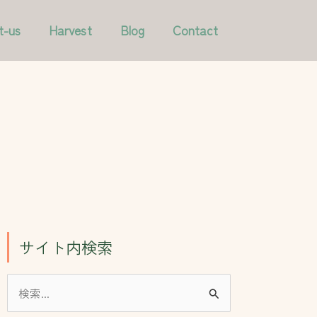
ア
カ
t-us
Harvest
Blog
Contact
ー
テ
カ
ゴ
イ
リ
ブ
ー
サイト内検索
検