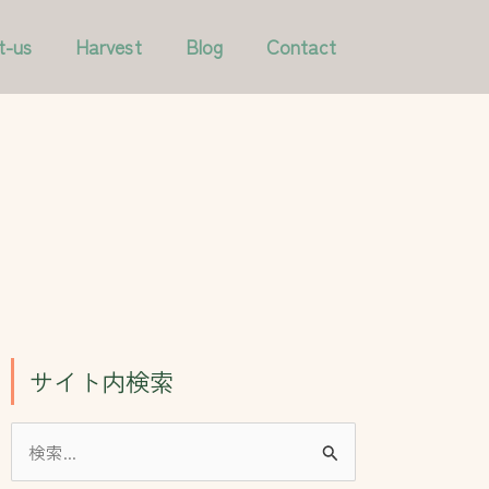
ア
カ
t-us
Harvest
Blog
Contact
ー
テ
カ
ゴ
イ
リ
ブ
ー
サイト内検索
検