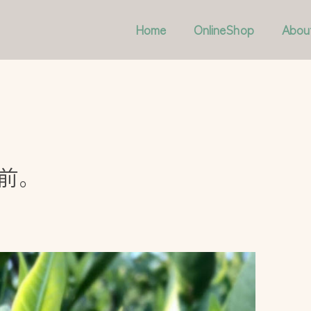
Home
OnlineShop
Abou
前。