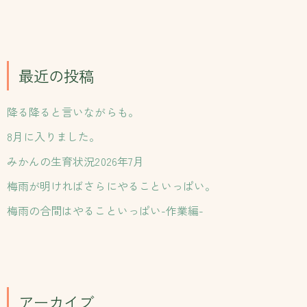
索
対
象
:
最近の投稿
降る降ると言いながらも。
8月に入りました。
みかんの生育状況2026年7月
梅雨が明ければさらにやることいっぱい。
梅雨の合間はやることいっぱい-作業編-
アーカイブ