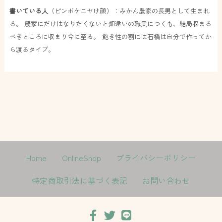
書いている人
（ピンボケニヤけ顔）：みかん農家の長男として生まれ
る。 農家にだけはなりたくないと畑違いの職業につくも、結局収まる
べきところに収まり今に至る。 飽き性の割には石橋は自分で作ってか
ら渡るタイプ。
Home
OnlineShop
プライバシーポリシー
特定商取引法に基づく表記
お問い合わせ