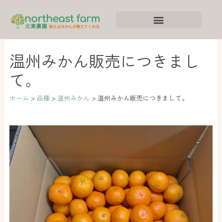
内
ア
カ
容
ー
テ
を
カ
ゴ
ス
イ
リ
温州みかん販売につきまし
キ
ブ
ー
て。
ッ
プ
ホーム
品種
温州みかん
温州みかん販売につきまして。