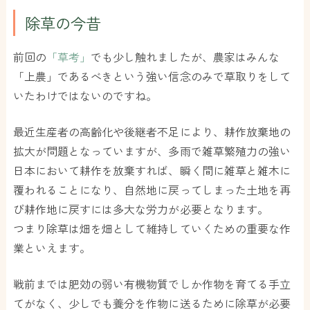
除草の今昔
前回の
「草考」
でも少し触れましたが、農家はみんな
「上農」であるべきという強い信念のみで草取りをして
いたわけではないのですね。
最近生産者の高齢化や後継者不足により、耕作放棄地の
拡大が問題となっていますが、多雨で雑草繁殖力の強い
日本において耕作を放棄すれば、瞬く間に雑草と雑木に
覆われることになり、自然地に戻ってしまった土地を再
び耕作地に戻すには多大な労力が必要となります。
つまり除草は畑を畑として維持していくための重要な作
業といえます。
戦前までは肥効の弱い有機物質でしか作物を育てる手立
てがなく、少しでも養分を作物に送るために除草が必要