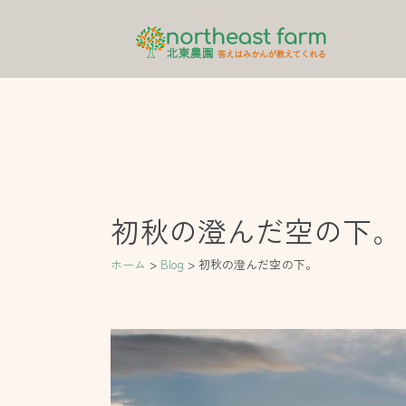
内
容
を
ス
キ
ッ
プ
初秋の澄んだ空の下。
ホーム
Blog
初秋の澄んだ空の下。