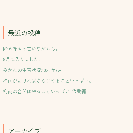
索
対
象
:
最近の投稿
降る降ると言いながらも。
8月に入りました。
みかんの生育状況2026年7月
梅雨が明ければさらにやることいっぱい。
梅雨の合間はやることいっぱい-作業編-
アーカイブ