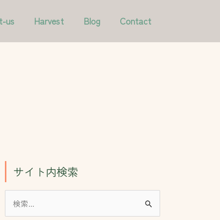
ア
カ
t-us
Harvest
Blog
Contact
ー
テ
カ
ゴ
イ
リ
ブ
ー
サイト内検索
検