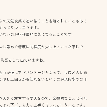
らの天気次第で追い抜くことも離されることもある
やっぱり少し焦ります。
少ないのが収穫量的に気になるところです。
少し強めで糖度は同程度か少し上といった感じで
い影響として出ていますね。
遅れが逆にアドバンテージとなって、よほどの長雨
か少し上回るかも知れないというのが現段階での印
を大きく左右する要因なので、楽観的なことは何も
てきた下ごしらえが上手く行ったということです。